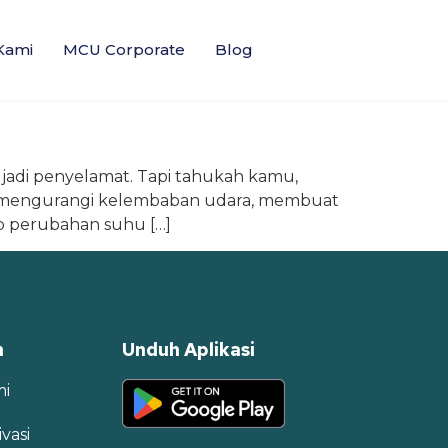
Kami
MCU Corporate
Blog
 jadi penyelamat. Tapi tahukah kamu,
AC mengurangi kelembaban udara, membuat
dap perubahan suhu […]
n
Unduh Aplikasi
mi
vasi