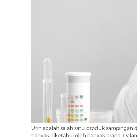
Urin adalah salah satu produk sampingan d
banyak diketahui oleh banyak orang. Dalam 