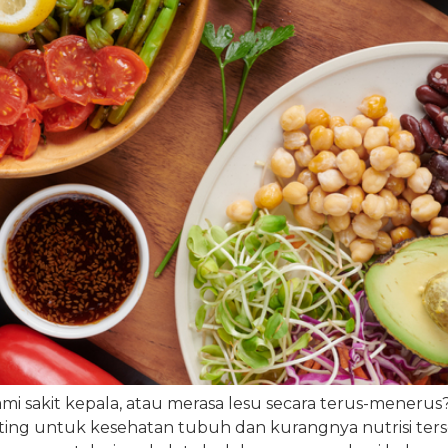
i sakit kepala, atau merasa lesu secara terus-menerus
nting untuk kesehatan tubuh dan kurangnya nutrisi t